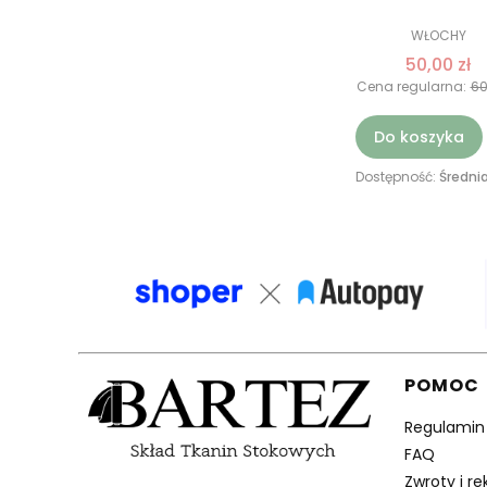
WŁOCHY
50,00 zł
Cena regularna:
60
Do koszyka
Dostępność:
Średnia
Linki 
POMOC
Regulamin
FAQ
Zwroty i r