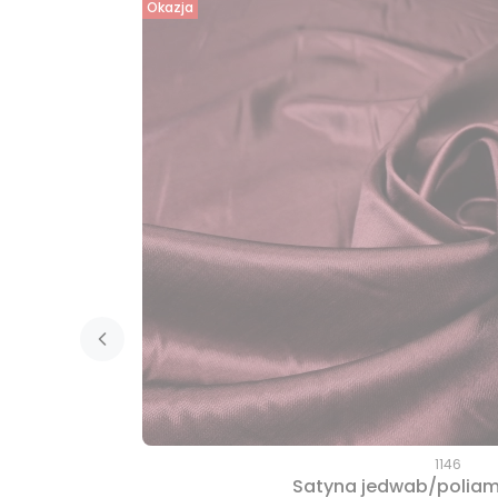
Okazja
1146
Satyna jedwab/polia