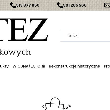
513 877 850
501 265 566
ukty
WIOSNA/LATO ☀️
Rekonstrukcje historyczne
Pr