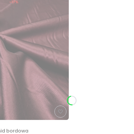
-17%
mid bordowa