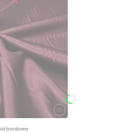
-17%
mid bordowa