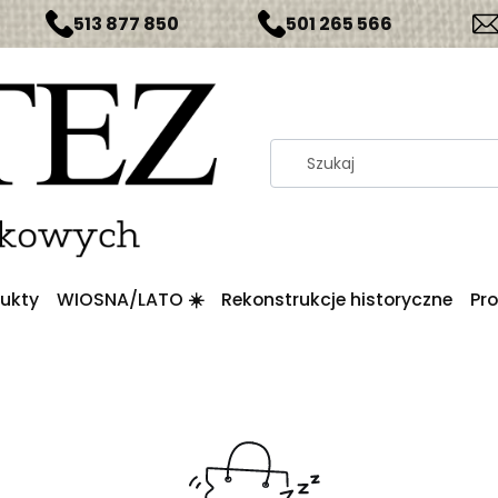
513 877 850
501 265 566
ukty
WIOSNA/LATO ☀️
Rekonstrukcje historyczne
Pr