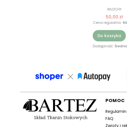
WŁOCHY
50,00 zł
Cena regularna:
60
Do koszyka
Dostępność:
Średnia
Linki 
POMOC
Regulamin
FAQ
Zwroty i r