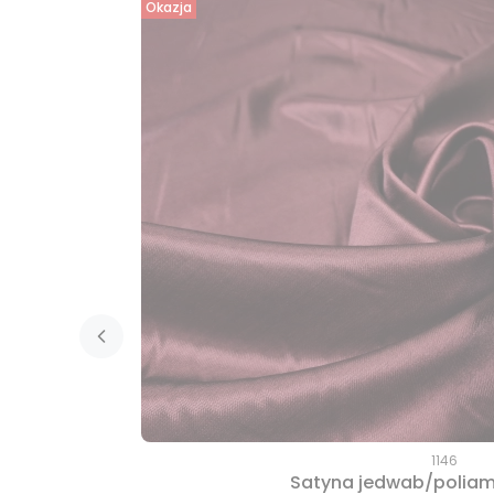
Okazja
1146
Satyna jedwab/polia