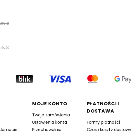
,00 zł
 ilość
w stopce
MOJE KONTO
PŁATNOŚCI I
DOSTAWA
Twoje zamówienia
Ustawienia konta
Formy płatności
eklamacje
Przechowalnia
Czas i koszty dostaw