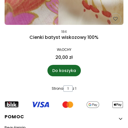
184
Cienki batyst wiskozowy 100%
WŁOCHY
20,00 zł
Do koszyka
Strona
z 1
Linki w stopce
POMOC
Regulamin