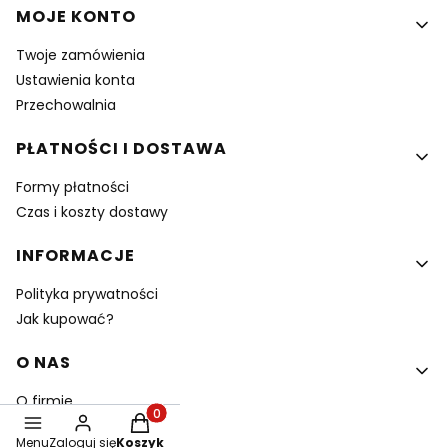
MOJE KONTO
Twoje zamówienia
Ustawienia konta
Przechowalnia
PŁATNOŚCI I DOSTAWA
Formy płatności
Czas i koszty dostawy
INFORMACJE
Polityka prywatności
Jak kupować?
O NAS
O firmie
Produkty w koszyku: 0. Zobacz szczegóły
Kontakt i dane firmy
Menu
Zaloguj się
Koszyk