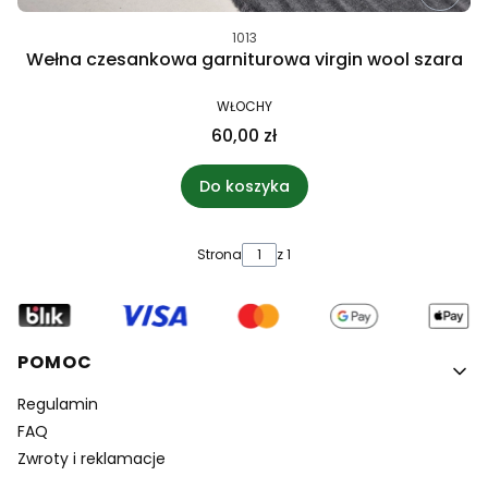
1013
Wełna czesankowa garniturowa virgin wool szara
WŁOCHY
60,00 zł
Do koszyka
Strona
z 1
Linki w stopce
POMOC
Regulamin
FAQ
Zwroty i reklamacje