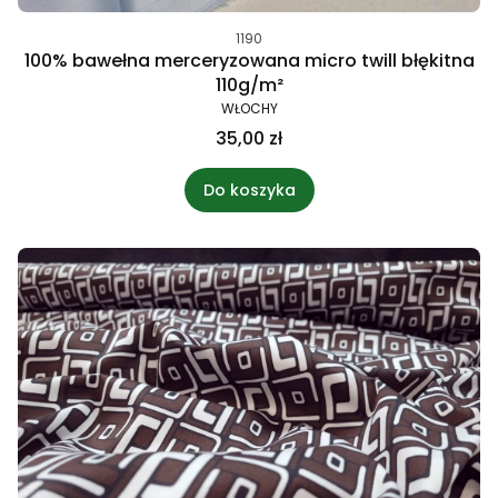
1190
100% bawełna merceryzowana micro twill błękitna
110g/m²
WŁOCHY
35,00 zł
Do koszyka