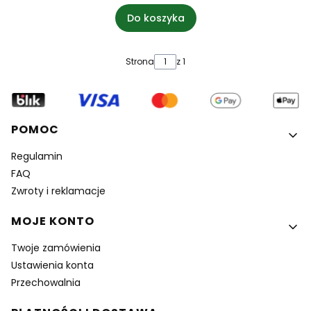
Do koszyka
Strona
z 1
Linki w stopce
POMOC
Regulamin
FAQ
Zwroty i reklamacje
MOJE KONTO
Twoje zamówienia
Ustawienia konta
Przechowalnia