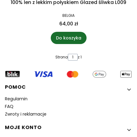
100% len z lekkim połyskiem Glazed śliwka L009
BELGIA
64,00 zł
Do koszyka
Strona
z 1
Linki w stopce
POMOC
Regulamin
FAQ
Zwroty i reklamacje
MOJE KONTO