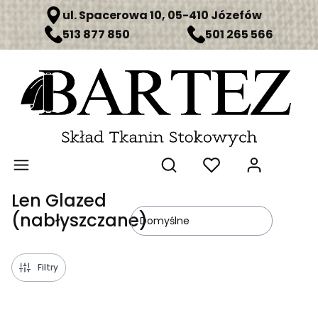
ul. Spacerowa 10, 05-410 Józefów
513 877 850
501 265 566
Produ
Otwórz wyszukiwarkę
Len Glazed
(nabłyszczane)
Domyślne
Filtry