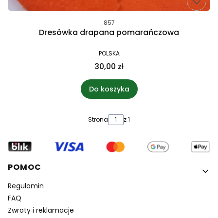
857
Dresówka drapana pomarańczowa
POLSKA
30,00 zł
Do koszyka
Strona
z 1
Linki w stopce
POMOC
Regulamin
FAQ
Zwroty i reklamacje