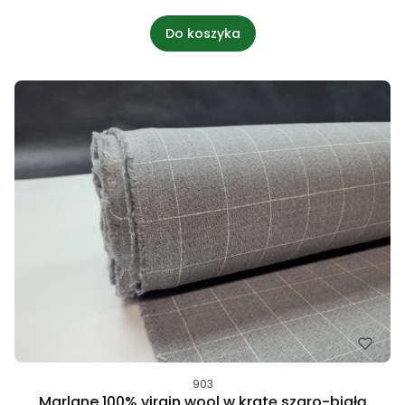
Do koszyka
903
Marlane 100% virgin wool w kratę szaro-białą