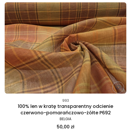
993
100% len w kratę transparentny odcienie
czerwono-pomarańczowo-żółte P692
BELGIA
50,00 zł