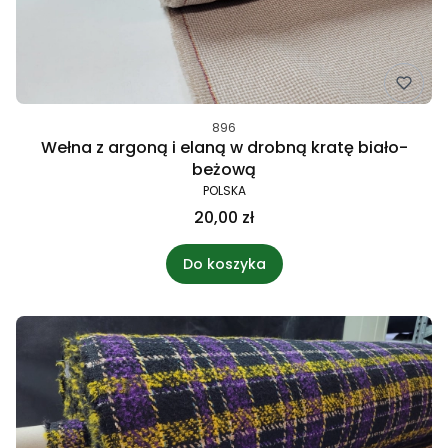
896
Wełna z argoną i elaną w drobną kratę biało-
beżową
POLSKA
20,00 zł
Do koszyka