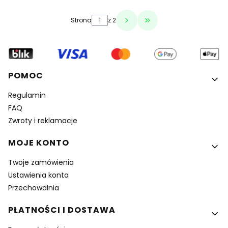
Strona
z 2
Przejdź do ostatniej 
Linki w stopce
POMOC
Regulamin
FAQ
Zwroty i reklamacje
MOJE KONTO
Twoje zamówienia
Ustawienia konta
Przechowalnia
PŁATNOŚCI I DOSTAWA