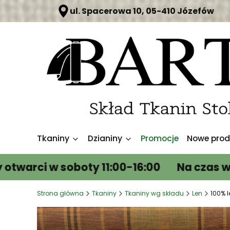
ul. Spacerowa 10, 05-410 Józefów
Tkaniny
Dzianiny
Promocje
Nowe prod
w soboty 11:00-16:00
Na czas wakacji j
Strona główna
Tkaniny
Tkaniny wg składu
Len
100% 