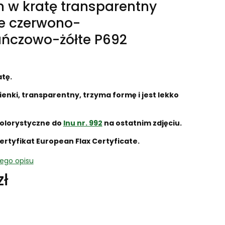
n w kratę transparentny
e czerwono-
ńczowo-żółte P692
atę.
ienki, transparentny, trzyma formę i jest lekko
olorystyczne do
lnu nr. 992
na ostatnim zdjęciu.
ertyfikat European Flax Certyficate.
nego opisu
zł