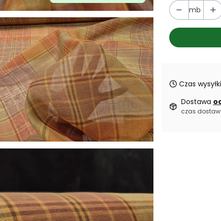
mb
Czas wysyłki
Dostawa
od
czas dostaw