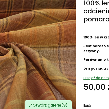
100% le
odcieni
pomara
100% len w kr
Jest bardzo c
sztywny.
Porównanie k
Len posiada c
Przejdź do peł
50,00 
Otwórz galerię
(9)
Ilość