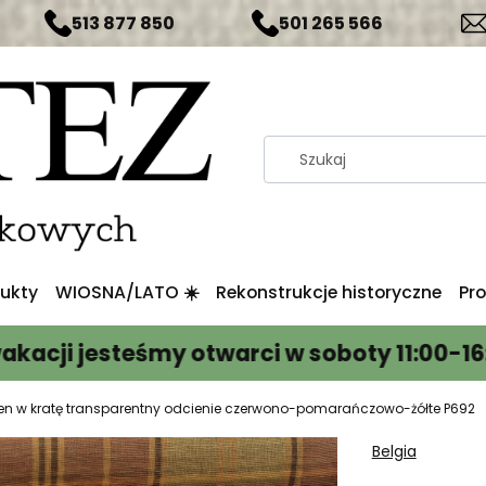
513 877 850
501 265 566
ukty
WIOSNA/LATO ☀️
Rekonstrukcje historyczne
Pr
esteśmy otwarci w soboty 11:00-16:00
Na
len w kratę transparentny odcienie czerwono-pomarańczowo-żółte P692
Belgia