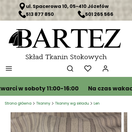
ul. Spacerowa 10, 05-410 Józefów
513 877 850
501 265 566
Produ
Otwórz wyszukiwarkę
ci w soboty 11:00-16:00
Na czas wakacji j
Strona główna
Tkaniny
Tkaniny wg składu
Len