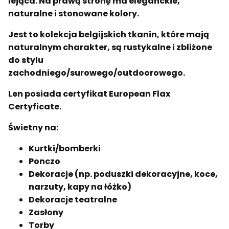
lejąca. Na prawą stronę ma eleganckie,
naturalne i stonowane kolory.
Jest to kolekcja belgijskich tkanin, które mają
naturalnym charakter, są rustykalne i zbliżone
do stylu
zachodniego/surowego/outdoorowego.
Len posiada certyfikat European Flax
Certyficate.
Świetny na:
Kurtki/bomberki
Ponczo
Dekoracje (np. poduszki dekoracyjne, koce,
narzuty, kapy na łóżko)
Dekoracje teatralne
Zasłony
Torby