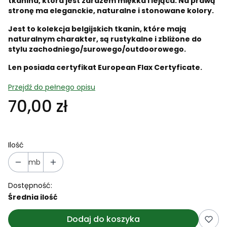
tkanina, która jest zarazem miękka i lejąca. Na prawą
stronę ma eleganckie, naturalne i stonowane kolory.
Jest to kolekcja belgijskich tkanin, które mają
naturalnym charakter, są rustykalne i zbliżone do
stylu zachodniego/surowego/outdoorowego.
Len posiada certyfikat European Flax Certyficate.
Przejdź do pełnego opisu
70,00 zł
Ilość
mb
Dostępność:
Średnia ilość
Dodaj do koszyka