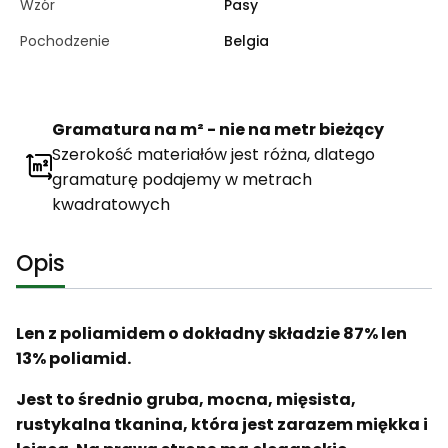
Wzór
Pasy
Pochodzenie
Belgia
Gramatura na m² - nie na metr bieżący
Szerokość materiałów jest różna, dlatego
gramaturę podajemy w metrach
kwadratowych
Opis
Len z poliamidem o dokładny składzie 87% len
13% poliamid.
Jest to średnio gruba, mocna, mięsista,
rustykalna tkanina, która jest zarazem miękka i