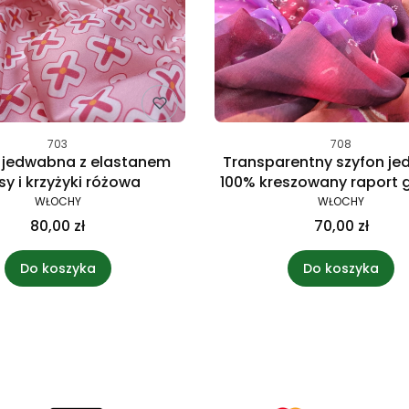
703
708
 jedwabna z elastanem
Transparentny szyfon j
sy i krzyżyki różowa
100% kreszowany raport 
WŁOCHY
WŁOCHY
80,00 zł
70,00 zł
Do koszyka
Do koszyka