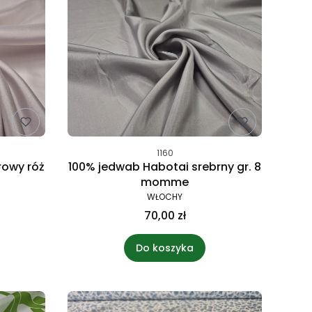
1160
rowy róż
100% jedwab Habotai srebrny gr. 8
momme
WŁOCHY
70,00 zł
Do koszyka