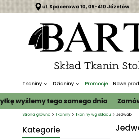
ul. Spacerowa 10, 05-410 Józefów
Tkaniny
Dzianiny
Promocje
Nowe prod
wyślemy tego samego dnia
Zamów do 12:
Strona główna
Tkaniny
Tkaniny wg składu
Jedwab
Jedw
Kategorie