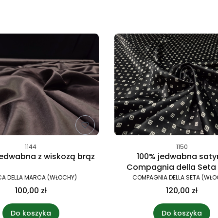
produktów
1144
1150
jedwabna z wiskozą brąz
100% jedwabna saty
Compagnia della Seta g
momme
CA DELLA MARCA (WŁOCHY)
COMPAGNIA DELLA SETA (WŁO
100,00 zł
120,00 zł
Do koszyka
Do koszyka