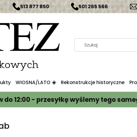
513 877 850
501 265 566
ukty
WIOSNA/LATO ☀️
Rekonstrukcje historyczne
Pr
00 - przesyłkę wyślemy tego samego dni
ab