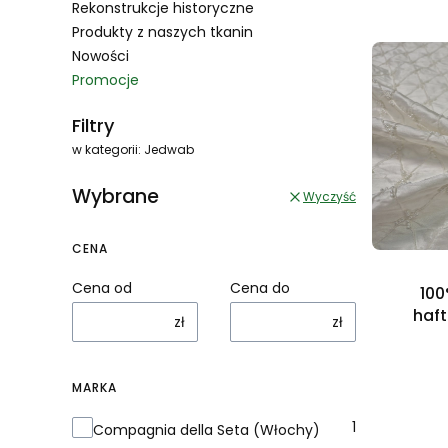
Rekonstrukcje historyczne
Produkty z naszych tkanin
Nowości
Promocje
Koniec menu
Filtry
w kategorii: Jedwab
Wybrane
Wyczyść
CENA
Cena od
Cena do
100
haf
zł
zł
korali
MARKA
Marka
1
Compagnia della Seta (Włochy)