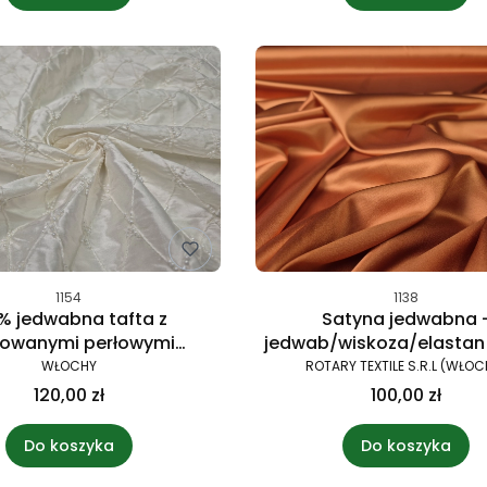
1154
1138
% jedwabna tafta z
Satyna jedwabna 
towanymi perłowymi
jedwab/wiskoza/elastan
kami na ślubne/weselne
pomarańczowa
WŁOCHY
ROTARY TEXTILE S.R.L (WŁOC
stylizacje
120,00 zł
100,00 zł
Do koszyka
Do koszyka