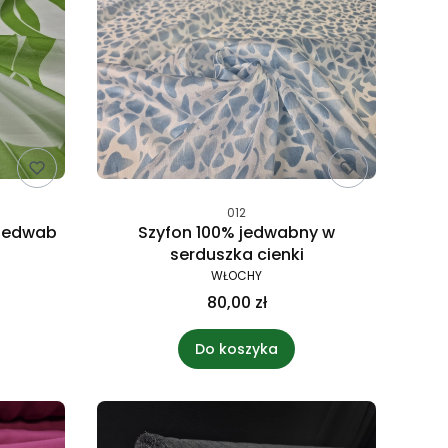
012
 jedwab
Szyfon 100% jedwabny w
serduszka cienki
WŁOCHY
80,00 zł
Do koszyka