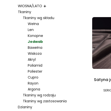
WIOSNA/LATO ☀️
Lista 
Tkaniny
Tkaniny wg składu
Wełna
Len
Konopne
Jedwab
Bawełna
Wiskoza
Akryl
Poliamid
Poliester
Cupro
Satyna 
Rayon
Argona
SERI
Tkaniny wg rodzaju
Tkaniny wg zastosowania
Dzianiny