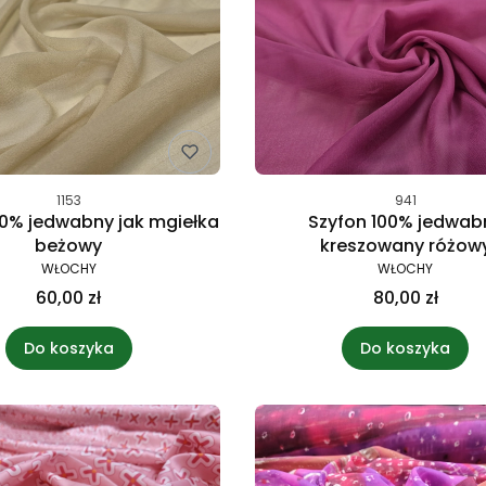
1153
941
00% jedwabny jak mgiełka
Szyfon 100% jedwab
beżowy
kreszowany różow
WŁOCHY
WŁOCHY
60,00 zł
80,00 zł
Do koszyka
Do koszyka