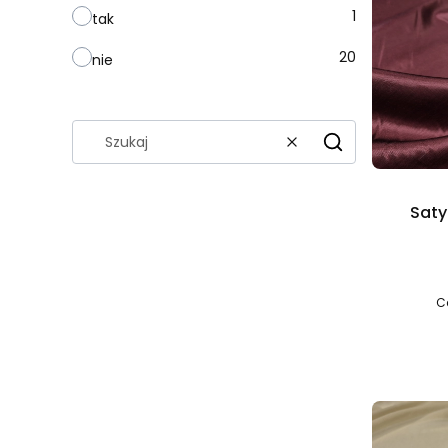
1
tak
20
nie
Wyczyść
Szukaj
Saty
C