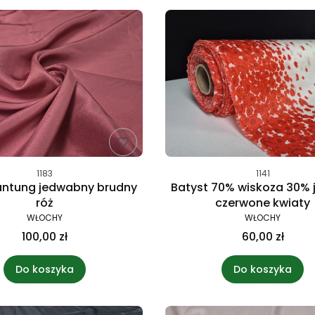
1183
1141
antung jedwabny brudny
Batyst 70% wiskoza 30%
róż
czerwone kwiaty
WŁOCHY
WŁOCHY
100,00 zł
60,00 zł
Do koszyka
Do koszyka