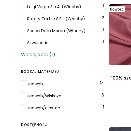
1
Luigi Verga S.p.A. (Włochy)
Nowość
2
Rotary Textile S.R.L (Włochy)
1
Serica Della Marca (Włochy)
1
Szwajcaria
Więcej opcji (1)
RODZAJ MATERIAŁU
100% sz
Rodzaj materiału
14
Jedwab
6
Jedwab/Wiskoza
1
Jedwab/elastan
DOSTĘPNOŚĆ