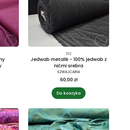
102
ny
Jedwab metalik - 100% jedwab z
y
nićmi srebra
SZWAJCARIA
60,00 zł
Do koszyka