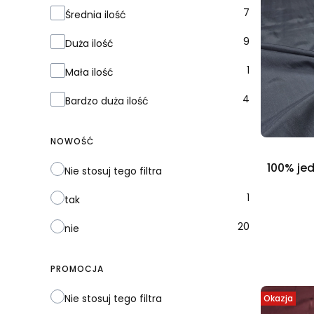
Dostępność
7
Średnia ilość
9
Duża ilość
1
Mała ilość
4
Bardzo duża ilość
NOWOŚĆ
100% jed
Nie stosuj tego filtra
1
tak
20
nie
PROMOCJA
Nie stosuj tego filtra
Okazja