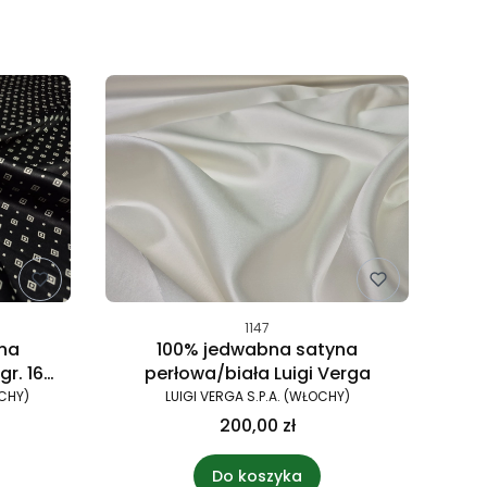
1147
na
100% jedwabna satyna
r. 16
perłowa/biała Luigi Verga
CHY)
LUIGI VERGA S.P.A. (WŁOCHY)
200,00 zł
Do koszyka