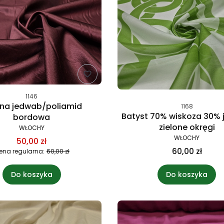
1146
na jedwab/poliamid
1168
Batyst 70% wiskoza 30%
bordowa
zielone okręgi
WŁOCHY
WŁOCHY
50,00 zł
60,00 zł
ena regularna:
60,00 zł
Do koszyka
Do koszyka