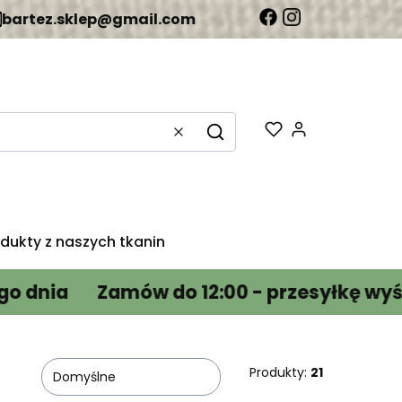
bartez.sklep@gmail.com
Produkty w k
Wyczyść
Szukaj
odukty z naszych tkanin
a
Zamów do 12:00 - przesyłkę wyślemy 
Produkty:
21
Domyślne