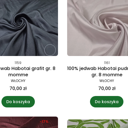
1159
1161
wab Habotai grafit gr. 8
100% jedwab Habotai pud
momme
gr. 8 momme
WŁOCHY
WŁOCHY
70,00 zł
70,00 zł
Do koszyka
Do koszyka
-17%