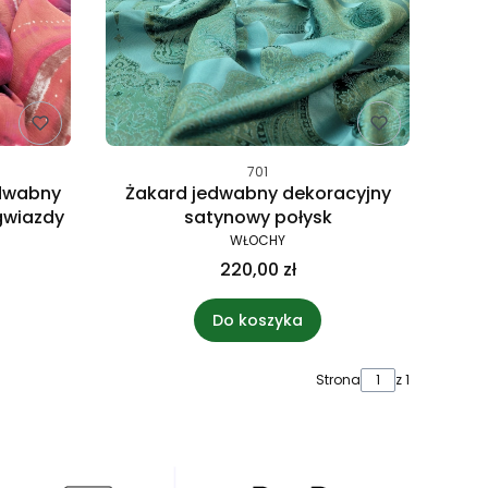
701
edwabny
Żakard jedwabny dekoracyjny
gwiazdy
satynowy połysk
WŁOCHY
220,00 zł
Do koszyka
Strona
z 1