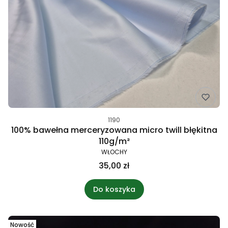
1190
100% bawełna merceryzowana micro twill błękitna
110g/m²
WŁOCHY
35,00 zł
Do koszyka
Nowość