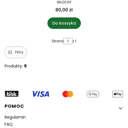
WŁOCHY
80,00 zł
Do koszyka
Strona
z 1
Filtry
Produkty:
9
Linki w stopce
POMOC
Regulamin
FAQ